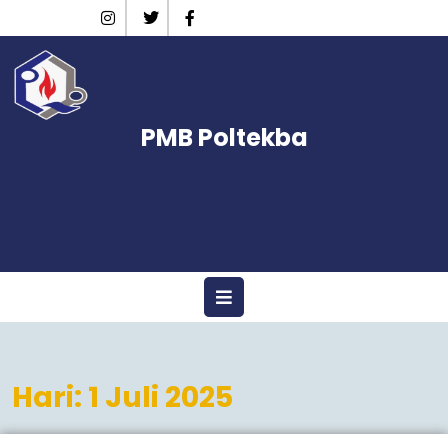
Skip
Instagram
Twitter
Facebook
to
content
PMB Poltekba
Open
Menu
Hari:
1 Juli 2025