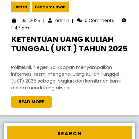
Berita
Pengumuman
1
admin
1 Juli 2025
|
admin
|
0 Comments
|
Juli
11:47 am
2025
KETENTUAN UANG KULIAH
KE
TUNGGAL ( UKT ) TAHUN 2025
UA
KU
Politeknik Negeri Balikpapan menyampaikan
informasi resmi mengenai Uang Kuliah Tunggal
TU
(UKT) 2025 sebagai bagian dari komitmen kami
(
dalam mendukung akses ...
UK
READ
READ MORE
)
MORE
TA
20
SEARCH