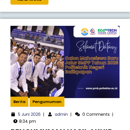
POLIT
MORE
NEGER
BALIK
TAHU
2026
Berita
Pengumuman
5
admin
5 Juni 2026
|
admin
|
0 Comments
|
Juni
8:34 pm
2026