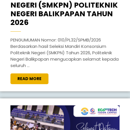
NEGERI (SMKPN) POLITEKNIK
NEGERI BALIKPAPAN TAHUN
PENGUMUMAN
2026
KELULUSAN
SELEKSI
PENGUMUMAN Nomor: 010/PL32/SPMB/2026
Berdasarkan hasil Seleksi Mandiri Konsorsium
MANDIRI
Politeknik Negeri (SMKPN) Tahun 2026, Politeknik
KONSORSIUM
Negeri Balikpapan mengucapkan selamat kepada
POLITEKNIK
seluruh ...
NEGERI
READ
READ MORE
(SMKPN)
MORE
POLITEKNIK
NEGERI
BALIKPAPAN
TAHUN
2026