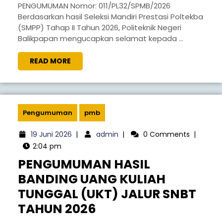
SELEKSI
PENGUMUMAN Nomor: 011/PL32/SPMB/2026
Berdasarkan hasil Seleksi Mandiri Prestasi Poltekba
JALUR
(SMPP) Tahap II Tahun 2026, Politeknik Negeri
SMPP
Balikpapan mengucapkan selamat kepada ...
TAHAP
READ
READ MORE
II
MORE
POLTEKBA
TAHUN
2026
Pengumuman
pmb
DAN
19
admin
19 Juni 2026
|
admin
|
0 Comments
|
TAHAPAN
Juni
2:04 pm
REGISTRASI
2026
PENGUMUMAN HASIL
CALON
BANDING UANG KULIAH
MAHASISWA
TUNGGAL (UKT) JALUR SNBT
BARU
PENGUMUMAN
TAHUN 2026