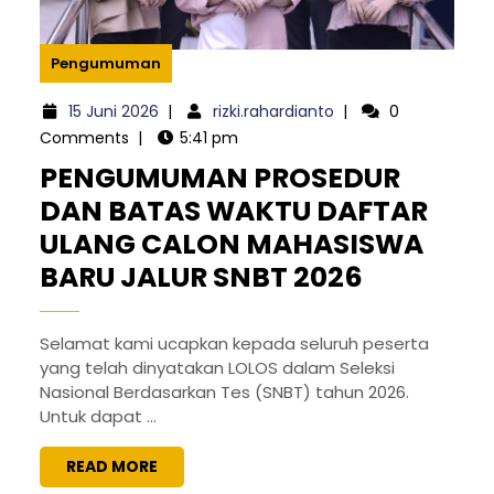
Pengumuman
15
rizki.rahardianto
15 Juni 2026
|
rizki.rahardianto
|
0
Juni
Comments
|
5:41 pm
2026
PENGUMUMAN PROSEDUR
DAN BATAS WAKTU DAFTAR
ULANG CALON MAHASISWA
PENGUM
BARU JALUR SNBT 2026
PROSEDU
DAN
Selamat kami ucapkan kepada seluruh peserta
yang telah dinyatakan LOLOS dalam Seleksi
BATAS
Nasional Berdasarkan Tes (SNBT) tahun 2026.
WAKTU
Untuk dapat ...
DAFTAR
READ
READ MORE
ULANG
MORE