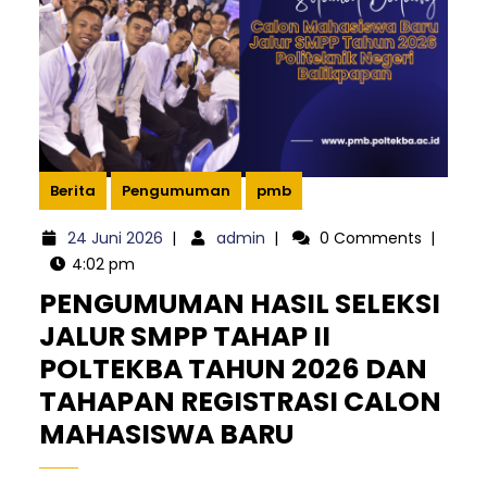
Berita
Pengumuman
pmb
24
admin
24 Juni 2026
|
admin
|
0 Comments
|
Juni
4:02 pm
2026
PENGUMUMAN HASIL SELEKSI
JALUR SMPP TAHAP II
POLTEKBA TAHUN 2026 DAN
TAHAPAN REGISTRASI CALON
PENGUMUMA
MAHASISWA BARU
HASIL