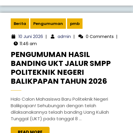
CALON
MAHASI
BARU
Berita
Pengumuman
pmb
JALUR
10
admin
10 Juni 2026
|
admin
|
0 Comments
|
SNBT
Juni
11:46 am
2026
2026
PENGUMUMAN HASIL
BANDING UKT JALUR SMPP
POLITEKNIK NEGERI
PENG
BALIKPAPAN TAHUN 2026
HASIL
BANDI
Halo Calon Mahasiswa Baru Politeknik Negeri
Balikpapan! Sehubungan dengan telah
UKT
dilaksanakannya telaah banding Uang Kuliah
JALUR
Tunggal (UKT) pada tanggal 8 ...
SMPP
READ
READ MORE