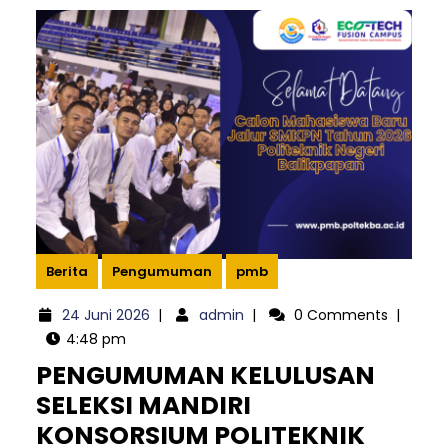
Berita
Pengumuman
pmb
24
admin
24 Juni 2026
|
admin
|
0 Comments
|
Juni
4:48 pm
2026
PENGUMUMAN KELULUSAN
SELEKSI MANDIRI
KONSORSIUM POLITEKNIK