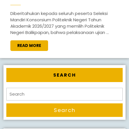
UJIAN
SELEKSI
Diberitahukan kepada seluruh peserta Seleksi
Mandiri Konsorsium Politeknik Negeri Tahun
MANDIRI
Akademik 2026/2027 yang memilih Politeknik
KONSORS
Negeri Balikpapan, bahwa pelaksanaan ujian ...
POLITEKNI
READ
READ MORE
NEGERIPOL
MORE
NEGERI
BALIKPAP
AKADEMIK
SEARCH
2026/2027
Search
for: