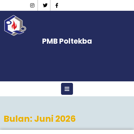
Skip
Instagram
Twitter
Facebook
to
content
PMB Poltekba
Open
Menu
Bulan:
Juni 2026