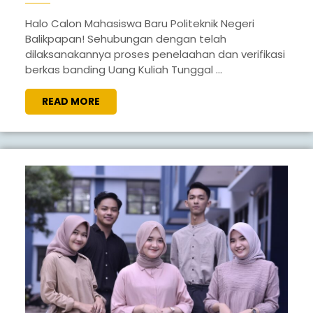
HASIL
BANDING
Halo Calon Mahasiswa Baru Politeknik Negeri
Balikpapan! Sehubungan dengan telah
UANG
dilaksanakannya proses penelaahan dan verifikasi
KULIAH
berkas banding Uang Kuliah Tunggal ...
TUNGGAL
READ
READ MORE
(UKT)
MORE
JALUR
SNBT
TAHUN
2026