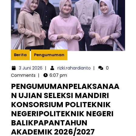
Berita
Pengumuman
3
rizki.rahardianto
3 Juni 2026
|
rizki.rahardianto
|
0
Juni
Comments
|
6:07 pm
2026
PENGUMUMANPELAKSANAA
N UJIAN SELEKSI MANDIRI
KONSORSIUM POLITEKNIK
NEGERIPOLITEKNIK NEGERI
BALIKPAPANTAHUN
PENGUMU
AKADEMIK 2026/2027