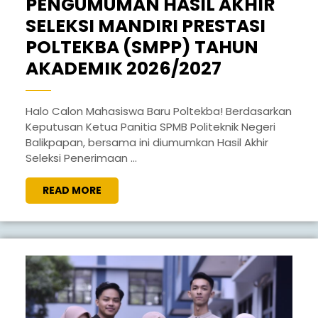
PENGUMUMAN HASIL AKHIR
SELEKSI MANDIRI PRESTASI
POLTEKBA (SMPP) TAHUN
PENGUMU
AKADEMIK 2026/2027
HASIL
AKHIR
Halo Calon Mahasiswa Baru Poltekba! Berdasarkan
Keputusan Ketua Panitia SPMB Politeknik Negeri
SELEKSI
Balikpapan, bersama ini diumumkan Hasil Akhir
MANDIRI
Seleksi Penerimaan ...
PRESTASI
READ
READ MORE
POLTEKBA
MORE
(SMPP)
TAHUN
AKADEMIK
2026/2027