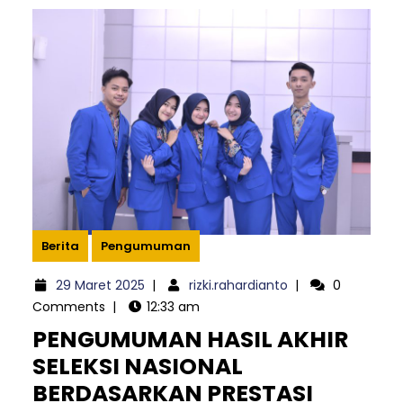
Berita
Pengumuman
29
rizki.rahardianto
29 Maret 2025
|
rizki.rahardianto
|
0
Maret
Comments
|
12:33 am
2025
PENGUMUMAN HASIL AKHIR
SELEKSI NASIONAL
BERDASARKAN PRESTASI