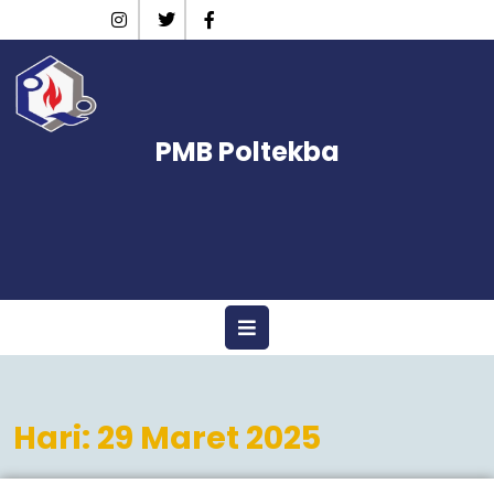
Skip
Instagram
Twitter
Facebook
to
content
PMB Poltekba
Open
Menu
Hari:
29 Maret 2025