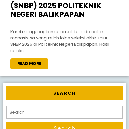
(SNBP) 2025 POLITEKNIK
PENGUMUM
NEGERI BALIKPAPAN
HASIL
AKHIR
Kami mengucapkan selamat kepada calon
mahasiswa yang telah lolos seleksi akhir Jalur
SELEKSI
SNBP 2025 di Politeknik Negeri Balikpapan. Hasil
NASIONAL
seleksi ...
BERDASARK
READ
READ MORE
PRESTASI
MORE
(SNBP)
2025
POLITEKNIK
SEARCH
NEGERI
BALIKPAPA
Search
for: